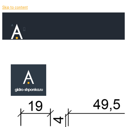
Skip to content
Гидрошпонка Х
(2х4) ПВХ
₽
484.00