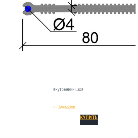
Гидропрокладка ХВН-80 (2х4) ПВХ относится
инженерных строительных материалов , пр
области устройства гидроизоляции строит
технологических швов. Инсталлируется во 
опалубочных работ. Физико-геометрически
характеристики гидрошпонки ХВН-80 (2х4) П
прямая; предельное удлинение при разрыве -
исходное сырье - ПВХ; классификация - хо
внутренний шов.
Подробнее
КУПИТЬ