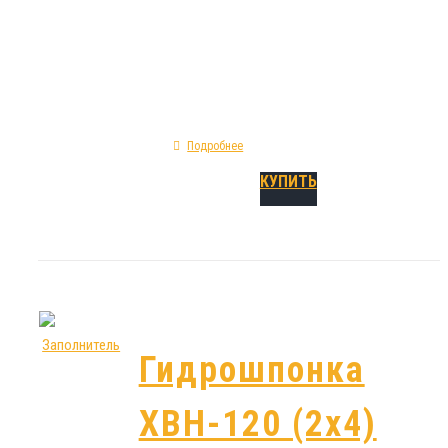
характеристики шпонки ХВН-80 (2х6) ПВХ: ф
прямая; показатель предельного удлинения 
изготовления - ПВХ; тип - холодный внутрен
Подробнее
КУПИТЬ
Гидрошпонка
ХВН-120 (2х4)