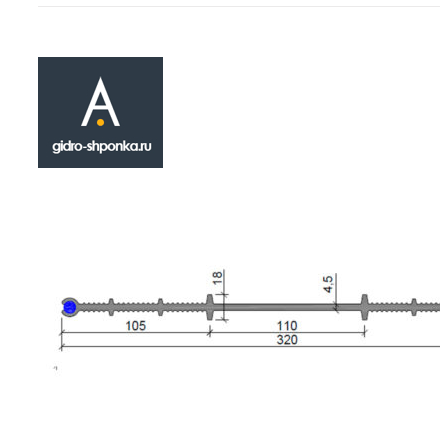
Гидрошпонка
ХВН-320 (2х8) 
₽
1,002.00
Гидроизоляционная шпонка ХВН-320 (2х8) П
к типу сложных иненерно - строительных ма
разработанных специально для применения
герметизации строительных технологически
Устанавливается во время монолитных или