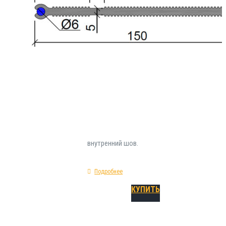
сложных инженерных товаров , применяющи
устройства герметизации подвижных конст
технологических швов. Инсталлируется на э
возведению опалубочных конструкций. Физ
механические особенности шпонки ХВН-150 
форма - прямая; предельное удлинение при 
300%; сырье изготовления - ПВХ; тип - холо
внутренний шов.
Подробнее
КУПИТЬ