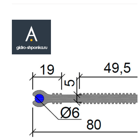
Гидрошпонка Х
(2х6) ПВХ
₽
622.00
Гидрошпонка ХВН-80 (2х6) ПВХ относится к 
инженерных строительных изделий , приме
сфере герметизации подвижных конструкц
технологических швов. Монтируется во вре
или опалубочных работ. Технические (геоме