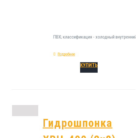
работ. Физико-геометрические параметры 
ХВН-320 (2х8) ПВХ: форма - прямая; показат
предельного удлинения - 300%; материал изг
ПВХ; классификация - холодный внутренний
Подробнее
КУПИТЬ
Гидрошпонка