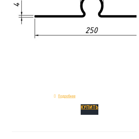
Шпонка РЕМ-250 относится к типу сложных 
строительных изделий , находящих своё пр
устройства качественной гидроизоляции с
деформационных швов. Устанавливается в 
опалубочных работ. Механические особенн
гидрошпонки РЕМ-250: форма сечения профи
предельное удлинение при разрыве - 190%; 
сырье - ЭПДМ; категория - деформационная
Подробнее
КУПИТЬ