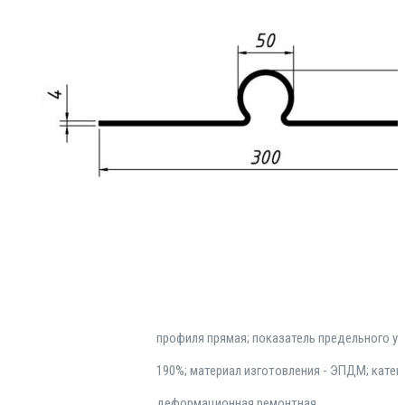
₽
1,250.00
Герметизационная шпонка РЕМ-300КР относи
инженерных строительных изделий , разра
применения в сфере устройства качественн
гидроизоляции подвижных строительных
деформационных швов. Инсталлируется на э
установке опалубочных конструкций, а так
монолитного типа. Технические (геометриче
особенности гидрошпонки РЕМ-300КР: форм
профиля прямая; показатель предельного уд
190%; материал изготовления - ЭПДМ; катего
деформационная ремонтная.