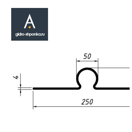
Гидрошпонка
РЕМ-250КР
₽
920.00
Гидрошпонка РЕМ-250КР относится к катего
инженерных строительных изделий , наход
применение гидроизоляции строительных
деформационных швов. Инсталлируется в х
монолитных или опалубочных работ. Технич
(геометрические) характеристики шпонки Р