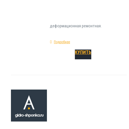
форма сечения - прямая; предельное удлине
разрыве - 190%; материал изготовления - ЭП
деформационная ремонтная.
Подробнее
КУПИТЬ
Гидрошпонка
РЕМ-300КР