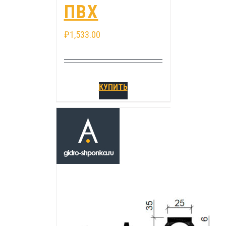
ПВХ
₽
1,533.00
КУПИТЬ