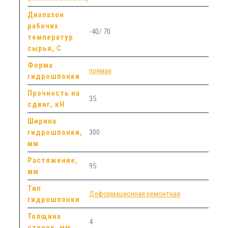
Диапазон
рабочих
-40/ 70
температур
сырья, С
Форма
прямая
гидрошпонки
Прочность на
35
сдвиг, кН
Ширина
гидрошпонки,
300
мм
Растяжение,
95
мм
Тип
Деформационная ремонтная
гидрошпонки
Толщина
4
стенок, мм