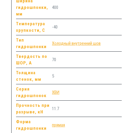
Ширина
гидрошпонки,
400
мм
Температура
-40
хрупкости, С
Тип
Холодный внутренний шов
гидрошпонки
Твердость по
70
ШОР, А
Толщина
5
стенок, мм
Серия
ХВИ
гидрошпонок
Прочность при
11.7
разрыве, кН
Форма
прямая
гидрошпонки