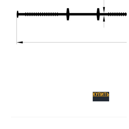
разработанных для применения в сфере уст
герметизации строительных технологически
Монтируется при проведении монолитных и
опалубочных работ. Физико-механические 
шпонки А-150: форма сечения профиля прям
предельное удлинение при разрыве - 300%; 
сырье - ПВХ; категория - холодный внутренн
Подробнее
КУПИТЬ