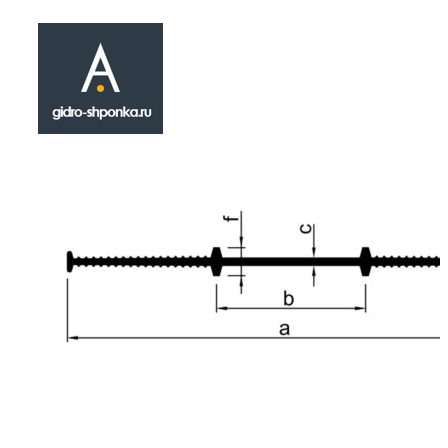
Гидрошпонка A 
₽
440.00
Герметизационная прокладка A 150 относитс
инженерных товаров , разработанных для п
области устройства качественной герметиз
конструкционных строительных технологич
Инсталлируется в ходе работ по установке
конструкций, а также конструкций монолитн
Технические параметры гидрозиоляционной 
форма сечения - прямая; предельное удлине