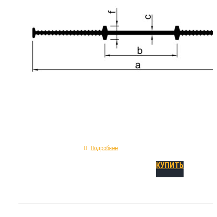
товаров , находящих своё применение устр
гидроизоляции подвижных конструкционны
технологических швов. Устанавливается во
по возведению опалубочных конструкций. 
геометрические параметры шпонки A 120: ф
прямая; предельное удлинение при разрыве 
изготовления - ПВХ; модель - холодный вну
Подробнее
КУПИТЬ