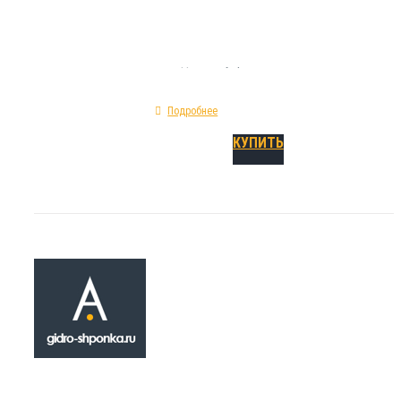
разрыве - 295%; материал изготовления - ПВХ
холодный внутренний шов.
Подробнее
КУПИТЬ
Гидрошпонка A 
₽
460.00