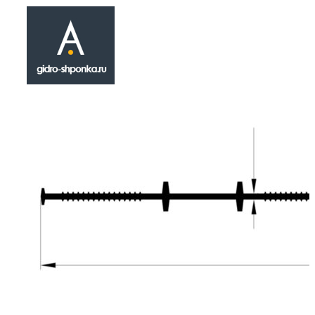
Гидрошпонка А
₽
314.00
Герметизационная шпонка А-200 относится 
инженерных материалов , применяющихся в
герметизации конструкционных строительн
технологических швов. Устанавливается в 
по возведению опалубочных конструкций. 
характеристики шпонки А-200: форма - прям
предельное удлинение при разрыве - 300%; 
изготовления - ПВХ; классификация - холод