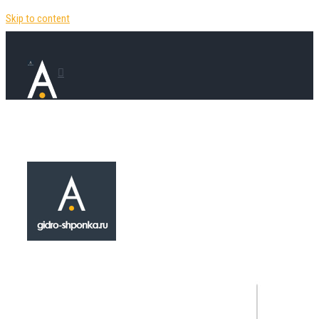
Skip to content
Гидрошпонка А
₽
220.00
Гидроизоляционная шпонка А-150 относится
сложных иненерно - строительных изделий ,