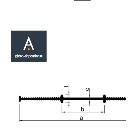
Гидрошпонка A 
₽
480.00
Шпонка A 240 находится в категории инжен
строительных товаров , находящих своё пр
герметизации подвижных строительных тех
швов. Устанавливается в процессе работ по
опалубочных конструкций, а также констру