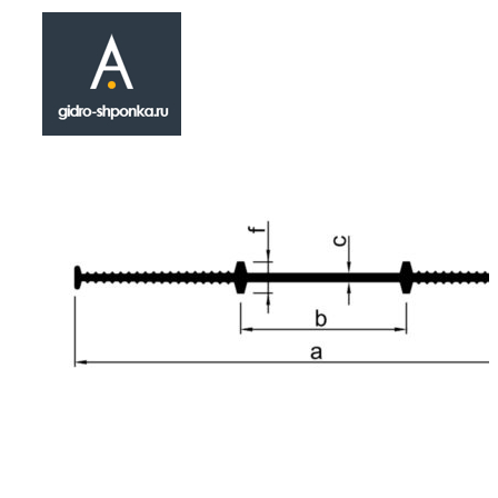
Гидрошпонка A 
₽
390.00
Герметизационная шпонка A 100 относится к
инженерных материалов , разработанных сп
применения в сфере устройства качественн
герметизации конструкционных строительн
технологических швов. Устанавливается на 
монолитных или опалубочных работ. Физик
геометрические параметры шпонки A 100: фо
показатель предельного удлинения - 295%; 