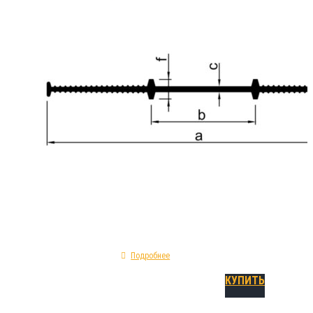
Гидрошпонка A 320 относится к категории 
иненерно - строительных материалов , разр
специально для применения в сфере гермет
строительных технологических швов. Монти
время монолитных работ. Механические ос
гидрошпонки A 320: форма - прямая; показа
предельного удлинения - 295%; материал изг
ПВХ; тип - холодный внутренний шов.
Подробнее
КУПИТЬ