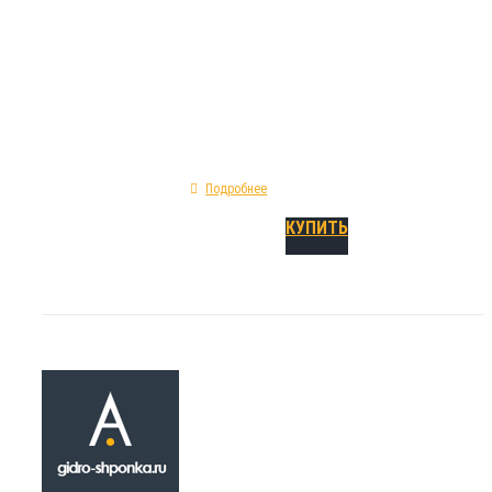
монолитного типа. Механические характери
A 240: форма сечения профиля прямая; пока
предельного удлинения - 295%; сырье изгото
тип - холодный внутренний шов.
Подробнее
КУПИТЬ
Гидрошпонка A 
₽
720.00