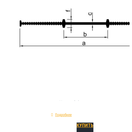
Шпонка A 200 относится к категории инжен
материалов , разработанных специально дл
сфере устройства герметизации строитель
технологических швов. Инсталлируется при
работ по установке опалубочных конструкци
конструкций монолитного типа. Технически
(геометрические) особенности шпонки A 20
сечения профиля прямая; предельное удлин
разрыве - 295%; исходное сырье - ПВХ; катег
холодный внутренний шов.
Подробнее
КУПИТЬ