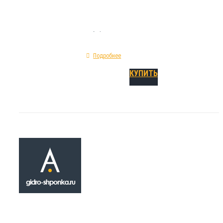
изготовления - ПВХ; классификация - холод
внутренний шов.
Подробнее
КУПИТЬ
Гидрошпонка A 
₽
420.00
Шпонка A 120 относится к типу инженерных