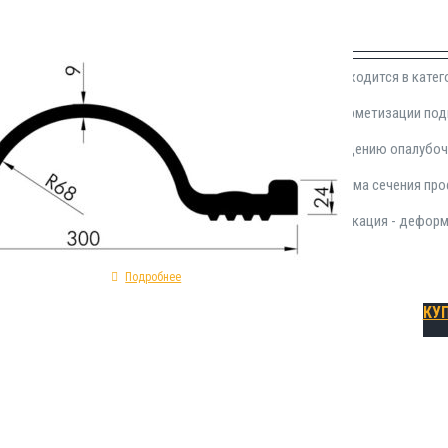
₽
1,550.00
Герметизационная прокладка OK 35 находится в кате
для применения в сфере устройства герметизации п
Монтируется во время работ по возведению опалубоч
гидрозиоляционной шпонки OK 35: форма сечения проф
сырье изготовления - ЭПДМ; классификация - дефор
Подробнее
КУ