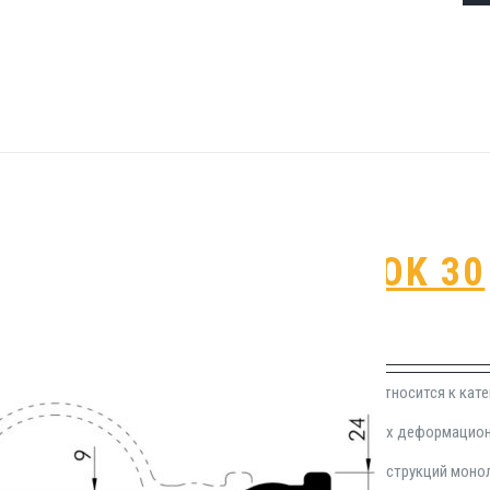
Гидрошпонка OK 30
₽
1,325.00
Гидроизоляционная прокладка OK 30 относится к кат
герметизации подвижных строительных деформационн
опалубочных конструкций, а также конструкций монол