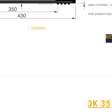
характеристики гидрошпонки OK 30: форма сечения - п
изготовления - ПВХ; тип - деформационная ремонтная
Подробнее
КУ
Гидрошпонка OK 35