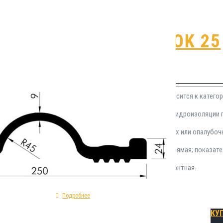
Гидрошпонка OK 25
₽
1,480.00
Гидроизоляционная шпонка OK 25 относится к катего
применение устройства качественной гидроизоляци
Инсталлируется в процессе монолитных или опалубоч
гидрошпонки OK 25: форма сечения - прямая; показате
ЭПДМ; модель - деформационная ремонтная.
Подробнее
КУ