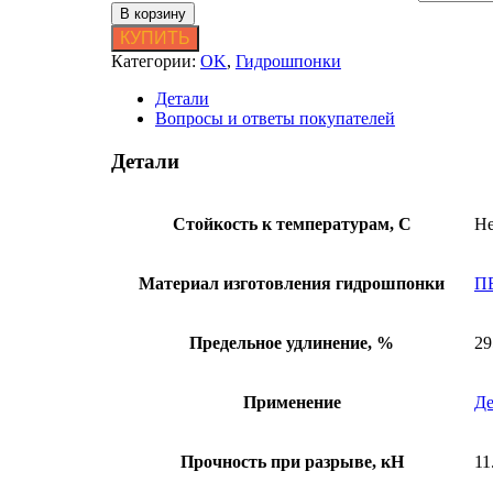
В корзину
КУПИТЬ
Категории:
OK
,
Гидрошпонки
Детали
Вопросы и ответы покупателей
Детали
Стойкость к температурам, С
Не
Материал изготовления гидрошпонки
П
Предельное удлинение, %
29
Применение
Д
Прочность при разрыве, кН
11