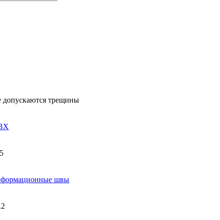
 допускаются трещины
ВХ
5
еформационные швы
.2