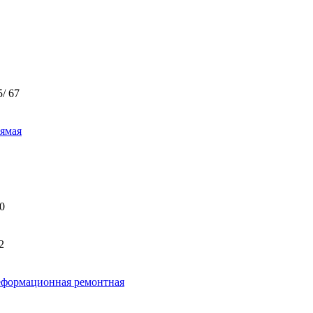
5/ 67
ямая
0
2
формационная ремонтная