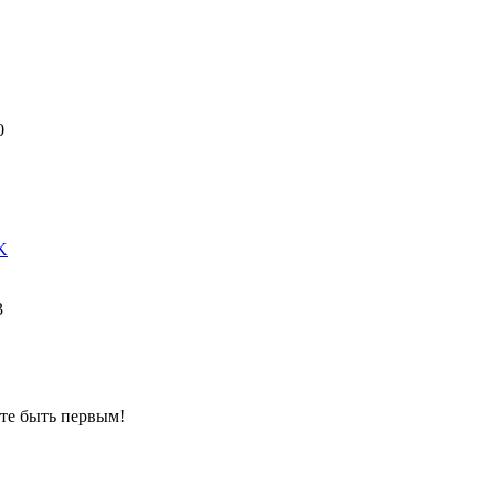
0
K
3
те быть первым!