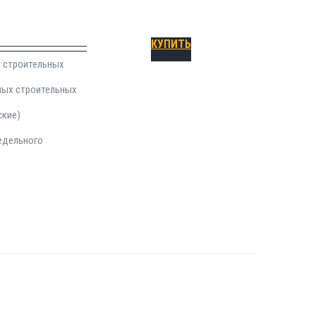
КУПИТЬ
- строительных
ных строительных
ские)
редельного