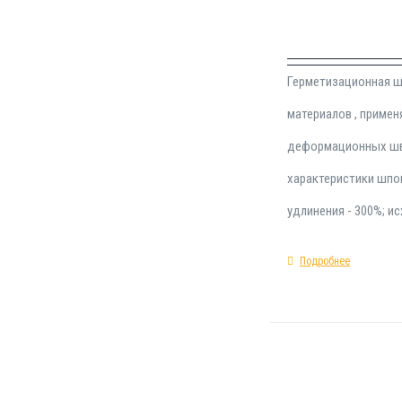
Герметизационная ш
материалов , приме
деформационных шво
характеристики шпон
удлинения - 300%; и
Подробнее