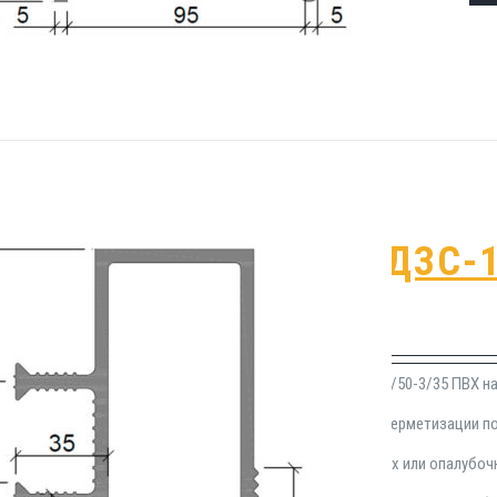
Гидрошпонка ДЗС-1
₽
1,644.00
Герметизационная прокладка ДЗС-160/50-3/35 ПВХ на
материалов , применяющихся в сфере герметизации 
Инсталлируется в процессе монолитных или опалубоч