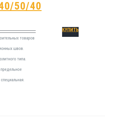
40/50/40
КУПИТЬ
роительных товаров
ионных швов.
олитного типа.
; предельное
 специальная.