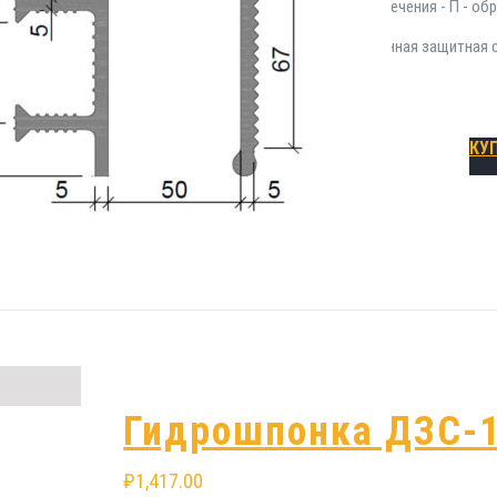
шпонки ДЗС-160/50-3/35 ПВХ: форма сечения - П - обр
изготовления - ПВХ; тип - деформационная защитная 
Подробнее
КУ
Гидрошпонка ДЗС-1
₽
1,417.00