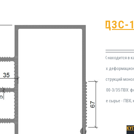
Гидрошпонка ДЗС-1
₽
1,919.00
Гидропрокладка ДЗС-160/100-3/35 ПВХ находится в к
применение герметизации строительных деформацион
опалубочных конструкций, а также конструкций моно
гидрозиоляционной шпонки ДЗС-160/100-3/35 ПВХ: фо
удлинение при разрыве - 300%; исходное сырье - ПВХ;
Подробнее
КУ