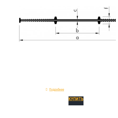
товаров , разработанных для применения в 
гидроизоляции строительных технологичес
Монтируется в процессе работ по установк
конструкций, а также конструкций монолитн
Технические (геометрические) параметры 
ASI 320: форма сечения - прямая; предельно
при разрыве - 295%; исходное сырье - ПВХ; к
холодный внутренний шов.
Подробнее
КУПИТЬ