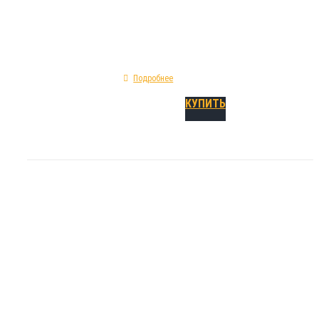
показатель предельного удлинения - 295%; 
изготовления - ПВХ; категория - холодный в
Подробнее
КУПИТЬ
Гидрошпонка AS
₽
820.00
Гидрошпонка ASI 320 относится к типу инж