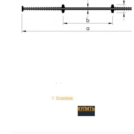
устройства гидроизоляции подвижных кон
технологических швов. Инсталлируется в пр
по установке опалубочных конструкций, а т
конструкций монолитного типа. Технически
(геометрические) особенности гидрошпонки
форма - прямая; показатель предельного уд
295%; материал изготовления - ПВХ; категор
внутренний шов.
Подробнее
КУПИТЬ