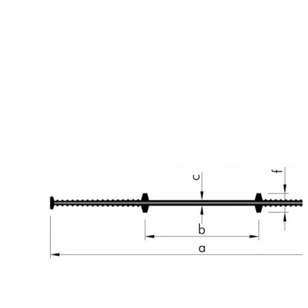
Гидрошпонка AS
₽
580.00
Гидропрокладка ASI 240 относится к типу и
строительных товаров , разработанных для
области герметизации конструкционных ст
технологических швов. Инсталлируется в хо
возведению опалубочных конструкций. Тех
(геометрические) особенности гидрозиоля
шпонки ASI 240: форма сечения профиля пря