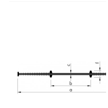
Гидрошпонка АS
D
₽
430.00
Герметизационная шпонка АSI 200 D находит
инженерных строительных изделий , разра
специально для применения в сфере гермет
строительных технологических швов. Инста
процессе работ по возведению опалубочны