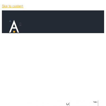
Skip to content
Гидрошпонка AS
₽
420.00
Шпонка ASI 200 относится к категории слож
инженерных изделий , находящих своё прим