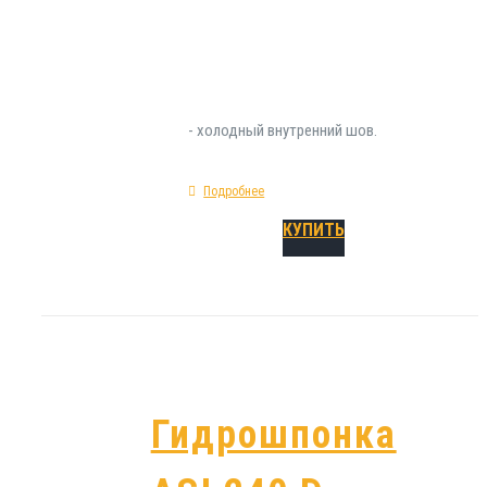
Технические характеристики гидрозиоляци
АSI 200 D: форма - прямая; показатель пред
удлинения - 295%; материал изготовления - 
- холодный внутренний шов.
Подробнее
КУПИТЬ
Гидрошпонка