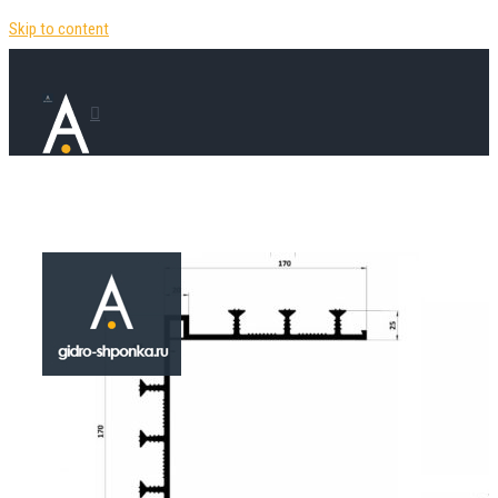
Skip to content
Гидрошпонка D
C(A) 320
₽
1,450.00