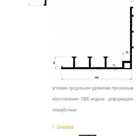
Гидроизоляционная прокладка DO-C(A) 320 
категории инженерных строительных издели
разработанных специально для применения
устройства качественной гидроизоляции п
строительных деформационных швов. Монт
ходе работ по установке опалубочных конст
также конструкций монолитного типа. Техн
параметры шпонки DO-C(A) 320: форма сече
угловая; предельное удлинение при разрыве 
изготовления - ПВХ; модель - деформацион
опалубочная.
Подробнее