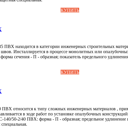
КУПИТЬ
Х
35 ПВХ находится в категории инженерных строительных матер
вов. Инсталлируется в процессе монолитных или опалубочных 
орма сечения - П - образная; показатель предельного удлинения
КУПИТЬ
Х
0 ПВХ относится к типу сложных инженерных материалов , пр
вливается в ходе работ по установке опалубочных конструкций,
140/50-2/40 ПВХ: форма - П - образная; предельное удлинение п
 специальная.