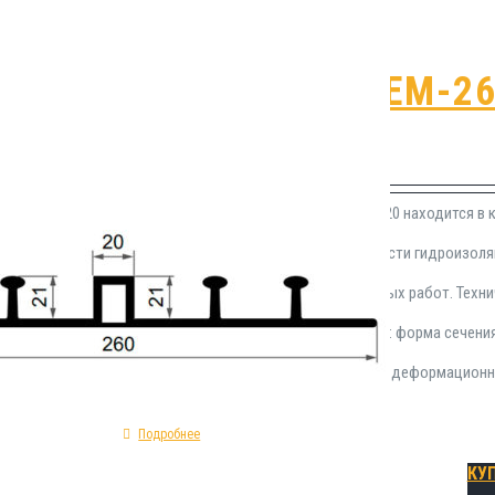
Гидрошпонка EM-26
₽
1,325.00
Герметизационная прокладка EM-260/20 находится в к
разработанных для применения в области гидроизол
Устанавливается в процессе монолитных работ. Техни
гидрозиоляционной шпонки EM-260/20: форма сечения 
материал изготовления - ПВХ; модель - деформацион
Подробнее
КУ