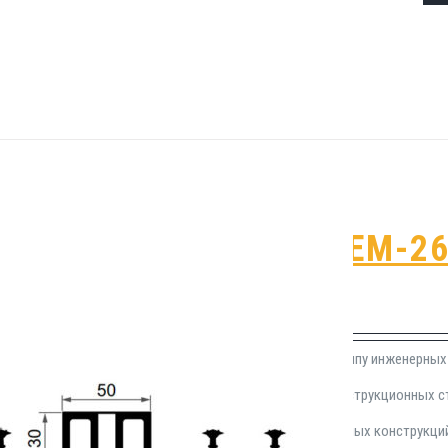
Гидрошпонка EM-26
₽
1,670.00
Гидрошпонка EM-260/50 относится к типу инженерных
применения в сфере герметизации конструкционных 
время работ по возведению опалубочных конструкци