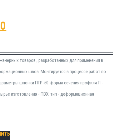
50
нженерных товаров , разработанных для применения в
формационных швов. Монтируется в процессе работ по
араметры шпонки ПГР-50: форма сечения профиля П -
сырье изготовления - ПВХ; тип - деформационная
ПИТЬ