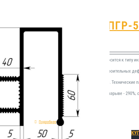
Гидрошпонка ПГР-
₽
960.00
Герметизационная шпонка ПГР-50 относится к типу и
области устройства гидроизоляции строительных де
возведению опалубочных конструкций. Технические п
образная; предельное удлинение при разрыве - 290%; 
защитная специальная.
Подробнее
КУ