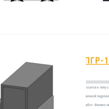
Гидрошпонка ПГР-
₽
1,250.00
Герметизационная шпонка ПГР-100 относится к типу 
применения в сфере устройства качественной гидро
Монтируется в процессе монолитных работ. Физико-