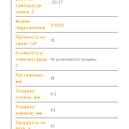
-35/ 67
температур
сырья, С
Форма
угловая
гидрошпонки
Прочность на
18
сдвиг, кН
Стойкость к
температурам,
Не допускаются трещины
С
Растяжение,
38
мм
Толщина
4-5
стенок, мм
Толщина
4.5
анкеров, мм
Твердость по
65
ШОР, А