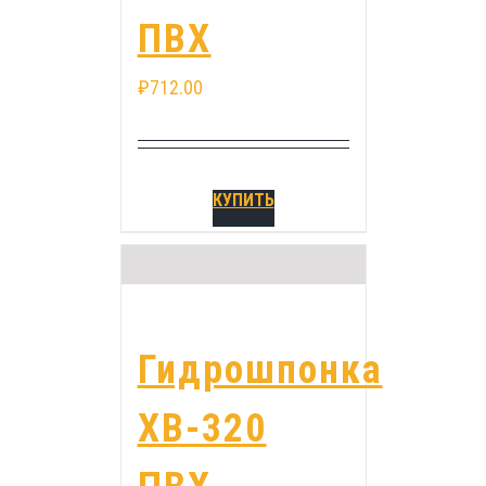
ПВХ
₽
712.00
КУПИТЬ
Гидрошпонка
ХВ-320