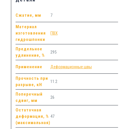
Сжатие, мм
7
Материал
изготовления
ПВХ
гидрошпонки
Предельное
295
удлинение, %
Применение
Деформационные швы
Прочность при
11.2
разрыве, кН
Поперечный
26
сдвиг, мм
Остаточная
деформация, %
47
(максимальная)