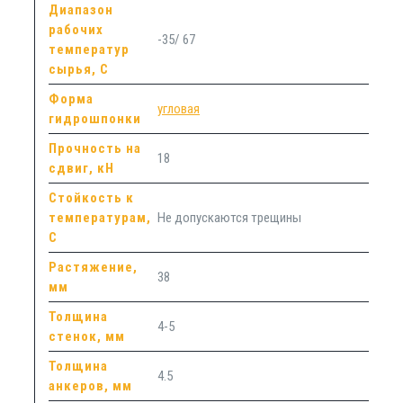
Диапазон
рабочих
-35/ 67
температур
сырья, С
Форма
угловая
гидрошпонки
Прочность на
18
сдвиг, кН
Стойкость к
температурам,
Не допускаются трещины
С
Растяжение,
38
мм
Толщина
4-5
стенок, мм
Толщина
4.5
анкеров, мм