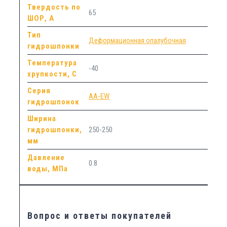
Твердость по
65
ШОР, А
Тип
Деформационная опалубочная
гидрошпонки
Температура
-40
хрупкости, С
Серия
АА-EW
гидрошпонок
Ширина
гидрошпонки,
250-250
мм
Давление
0.8
воды, МПа
Вопрос и ответы покупателей