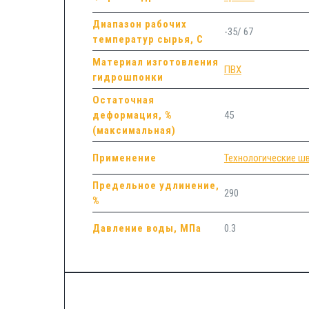
Диапазон рабочих
-35/ 67
температур сырья, С
Материал изготовления
ПВХ
гидрошпонки
Остаточная
деформация, %
45
(максимальная)
Применение
Технологические ш
Предельное удлинение,
290
%
Давление воды, МПа
0.3