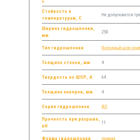
С
Стойкость к
Не допускаются т
температурам, С
Ширина гидрошпонки,
250
мм
Тип гидрошпонки
Холодный шов опа
Толщина стенок, мм
4
Твердость по ШОР, А
64
Толщина анкеров, мм
4
Серия гидрошпонок
АО
Прочность при разрыве,
11
кН
Форма гидрошпонки
прямая