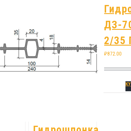
Гидрошпонка
Гидр
ДВ-150/18
ДЗ-7
ПВХ
2/35
₽
498.00
₽
872.00
КУПИТЬ
КУ
Гидрошпонка