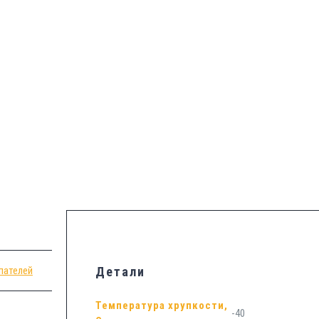
пателей
Детали
Температура хрупкости,
-40