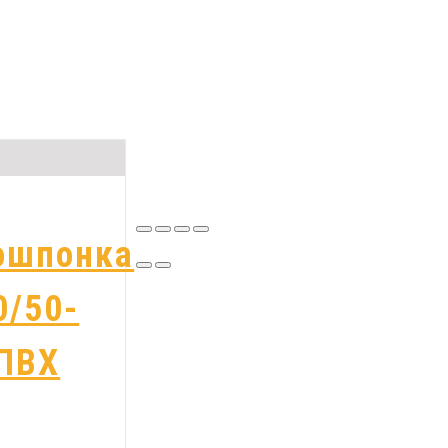
ошпонка
0/50-
 ПВХ