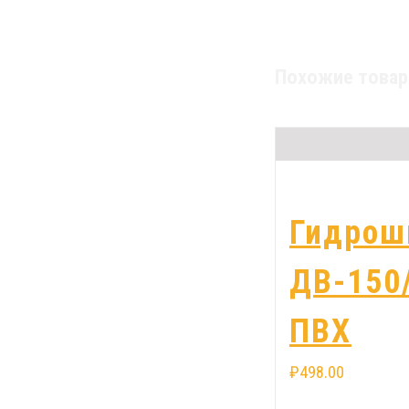
Похожие това
Гидрош
ДВ-150
ПВХ
₽
498.00