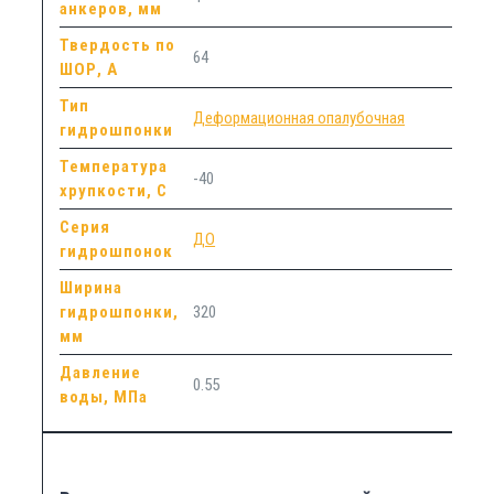
анкеров, мм
Твердость по
64
ШОР, А
Тип
Деформационная опалубочная
гидрошпонки
Температура
-40
хрупкости, С
Серия
ДО
гидрошпонок
Ширина
гидрошпонки,
320
мм
Давление
0.55
воды, МПа