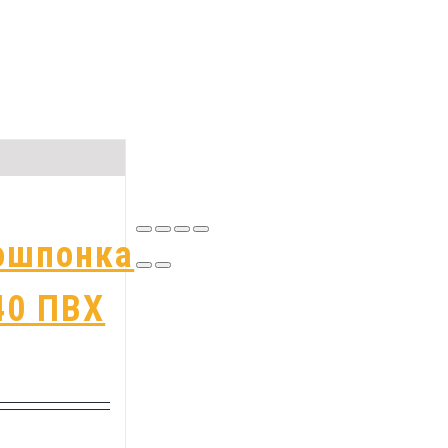
ошпонка
40 ПВХ