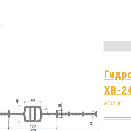
ры
Гидрошпонка
Гидр
ДВ-220/25
ХВ-2
ПВХ
₽
712.00
₽
1,068.00