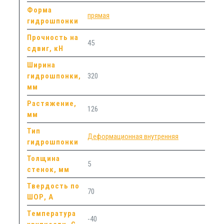
Форма
прямая
гидрошпонки
Прочность на
45
сдвиг, кН
Ширина
гидрошпонки,
320
мм
Растяжение,
126
мм
Тип
Деформационная внутренняя
гидрошпонки
Толщина
5
стенок, мм
Твердость по
70
ШОР, А
Температура
-40