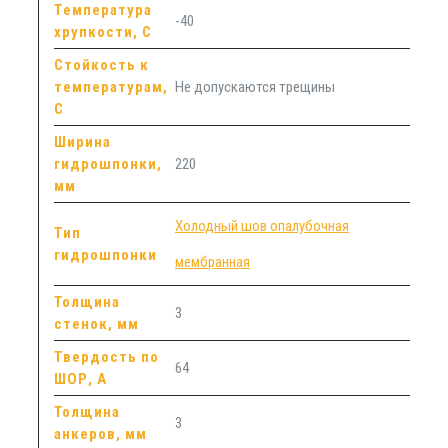
Температура
-40
хрупкости, С
Стойкость к
температурам,
Не допускаются трещины
С
Ширина
гидрошпонки,
220
мм
Холодный шов опалубочная
Тип
гидрошпонки
мембранная
Толщина
3
стенок, мм
Твердость по
64
ШОР, А
Толщина
3
анкеров, мм