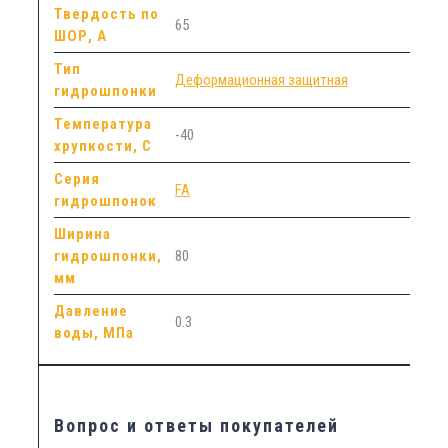
Твердость по
65
ШОР, А
Тип
Деформационная защитная
гидрошпонки
Температура
-40
хрупкости, С
Серия
FA
гидрошпонок
Ширина
гидрошпонки,
80
мм
Давление
0.3
воды, МПа
Вопрос и ответы покупателей