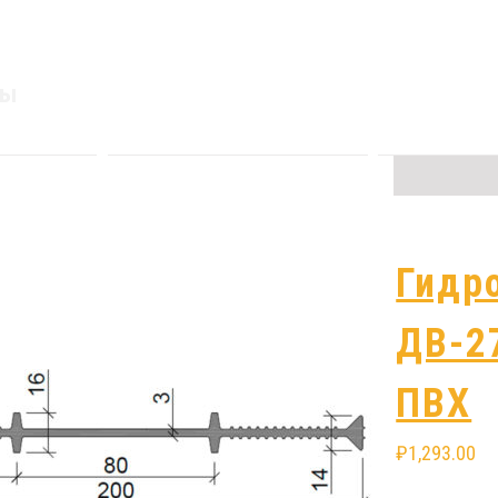
ры
Гидрошпонка
Гидр
ДВ-170/12
ДВ-2
EPDM
ПВХ
₽
1,311.00
₽
1,293.00