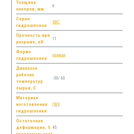
Толщина
6
анкеров, мм
Серия
ХВС
гидрошпонок
Прочность при
11
разрыве, кН
Форма
прямая
гидрошпонки
Диапазон
рабочих
-30/ 60
температур
сырья, С
Материал
изготовления
ПВХ
гидрошпонки
Остаточная
деформация, %
45
(максимальная)