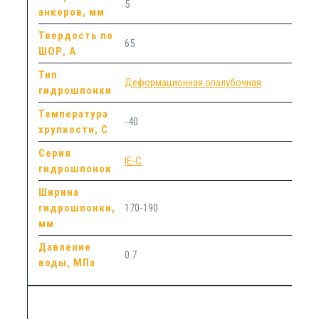
5
анкеров, мм
Твердость по
65
ШОР, А
Тип
Деформационная опалубочная
гидрошпонки
Температура
-40
хрупкости, С
Серия
IE-C
гидрошпонок
Ширина
гидрошпонки,
170-190
мм
Давление
0.7
воды, МПа