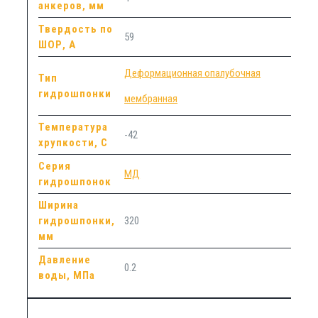
анкеров, мм
Твердость по
59
ШОР, А
Деформационная опалубочная
Тип
гидрошпонки
мембранная
Температура
-42
хрупкости, С
Серия
МД
гидрошпонок
Ширина
гидрошпонки,
320
мм
Давление
0.2
воды, МПа