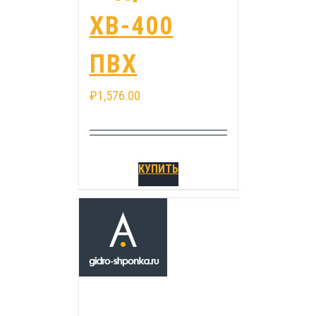
ХВ-400
ПВХ
₽
1,576.00
КУПИТЬ