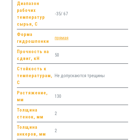
Диапазон
рабочих
-35/ 67
температур
сырья, С
Форма
прямая
гидрошпонки
Прочность на
50
сдвиг, кН
Стойкость к
температурам,
Не допускаются трещины
С
Растяжение,
130
мм
Толщина
2
стенок, мм
Толщина
2
анкеров, мм