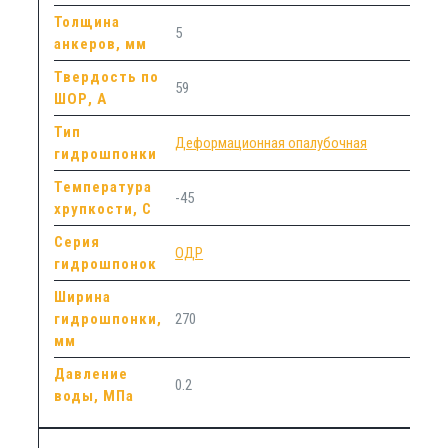
Толщина
5
анкеров, мм
Твердость по
59
ШОР, А
Тип
Деформационная опалубочная
гидрошпонки
Температура
-45
хрупкости, С
Серия
ОДР
гидрошпонок
Ширина
гидрошпонки,
270
мм
Давление
0.2
воды, МПа