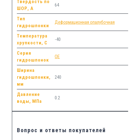
Твердость по
64
ШОР, А
Тип
Деформационная опалубочная
гидрошпонки
Температура
-40
хрупкости, С
Серия
OE
гидрошпонок
Ширина
гидрошпонки,
240
мм
Давление
0.2
воды, МПа
Вопрос и ответы покупателей