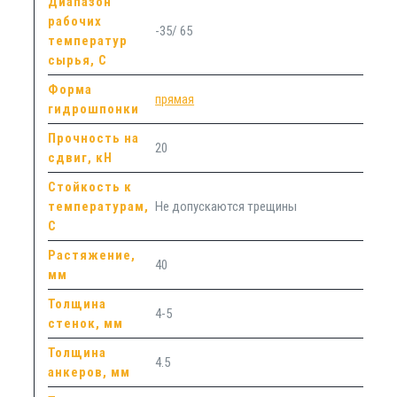
Диапазон
рабочих
-35/ 65
температур
сырья, С
Форма
прямая
гидрошпонки
Прочность на
20
сдвиг, кН
Стойкость к
температурам,
Не допускаются трещины
С
Растяжение,
40
мм
Толщина
4-5
стенок, мм
Толщина
4.5
анкеров, мм