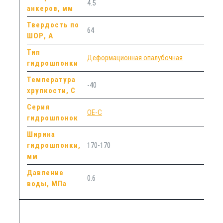
4.5
анкеров, мм
Твердость по
64
ШОР, А
Тип
Деформационная опалубочная
гидрошпонки
Температура
-40
хрупкости, С
Серия
ОЕ-С
гидрошпонок
Ширина
гидрошпонки,
170-170
мм
Давление
0.6
воды, МПа