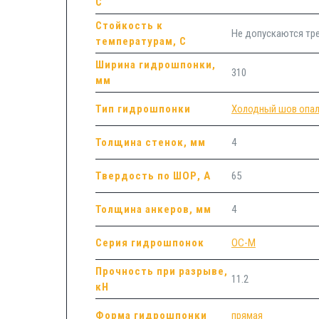
С
Стойкость к
Не допускаются т
температурам, С
Ширина гидрошпонки,
310
мм
Тип гидрошпонки
Холодный шов опал
Толщина стенок, мм
4
Твердость по ШОР, А
65
Толщина анкеров, мм
4
Серия гидрошпонок
ОС-М
Прочность при разрыве,
11.2
кН
Форма гидрошпонки
прямая