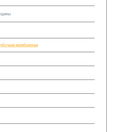
рещины
убочная мембранная