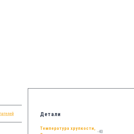
пателей
Детали
Температура хрупкости,
-40