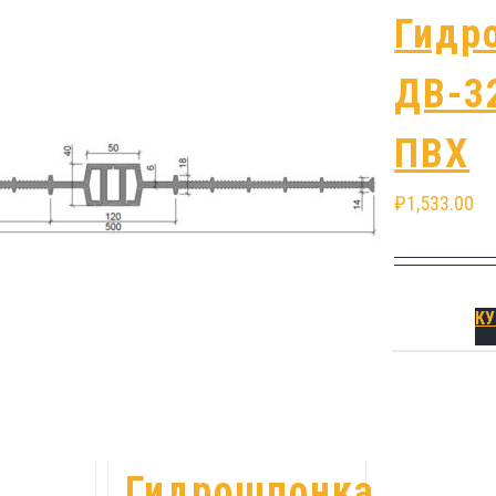
Гидрошпонка
Гидр
ДВ-320/30.1
ДВ-3
ПВХ
ПВХ
₽
1,363.00
₽
1,533.00
КУПИТЬ
КУ
Гидрошпонка