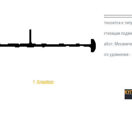
₽
720.00
Гидроизоляционная прокладка АК-32 относится к тип
применения в области устройства герметизации подв
Инсталлируется на этапе монолитных работ. Механич
профиля прямая; показатель предельного удлинения -
внутренний шов.
Подробнее
КУ