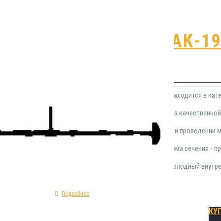
Гидрошпонка АК-1
₽
650.00
Гидроизоляционная прокладка АК-19 находится в кате
находящих своё применение устройства качественно
технологических швов. Монтируется при проведении
гидрозиоляционной шпонки АК-19: форма сечения - пр
изготовления - ПВХ; классификация - холодный внутр
Подробнее
КУ