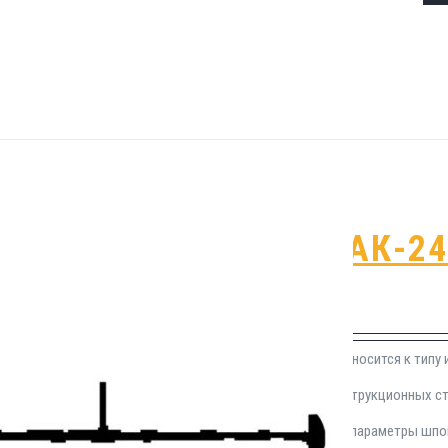
Гидрошпонка АК-2
₽
690.00
Герметизационная прокладка АК-24 относится к типу 
сфере устройства гидроизоляции конструкционных ст
этапе монолитных работ. Технические параметры шпон