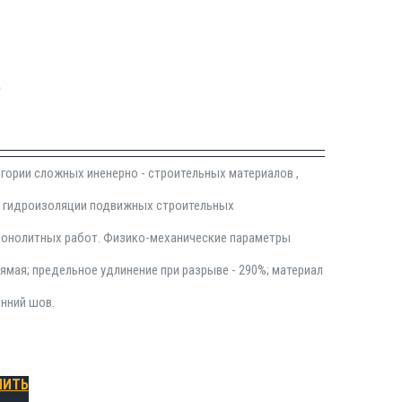
9
гории сложных иненерно - строительных материалов ,
й гидроизоляции подвижных строительных
 монолитных работ. Физико-механические параметры
ямая; предельное удлинение при разрыве - 290%; материал
енний шов.
ПИТЬ