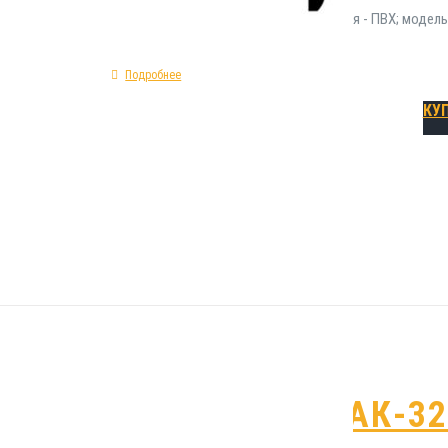
при разрыве - 290%; сырье изготовления - ПВХ; модел
Подробнее
КУ
Гидрошпонка АК-3