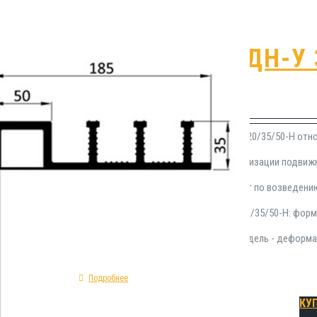
Гидрошпонка ДН-У 
₽
1,180.00
Гидроизоляционная прокладка ДН-У 320/35/50-Н отно
применения в сфере устройства герметизации подви
Устанавливается при проведении работ по возведени
характеристики гидрошпонки ДН-У 320/35/50-Н: форма
290%; материал изготовления - ПВХ; модель - деформ
Подробнее
КУ