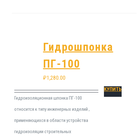
Гидрошпонка
ПГ-100
₽
1,280.00
КУПИТЬ
Гидроизоляционная шпонка ПГ-100
относится к типу инженерных изделий ,
применяющихся в области устройства
гидроизоляции строительных