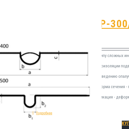
Гидрошпонка Р-300
₽
500.00
Гидропрокладка Р-300/2 относится к типу сложных ин
применения в области устройства гидроизоляции по
Устанавливается на этапе работ по возведению опал
гидрозиоляционной шпонки Р-300/2: форма сечения - 
материал изготовления - ПВХ; классификация - дефо
Подробнее
КУ