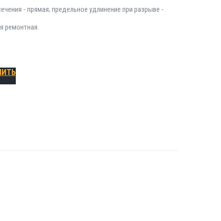
чения - прямая; предельное удлинение при разрыве -
ая ремонтная.
ПИТЬ