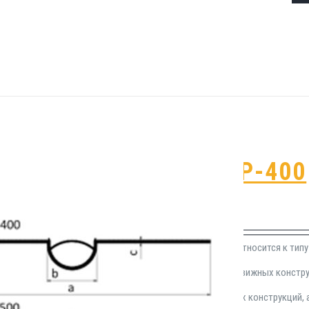
Гидрошпонка Р-400
₽
517.00
Гидроизоляционная прокладка Р-400 относится к тип
области устройства герметизации подвижных констр
время работ по установке опалубочных конструкций, 