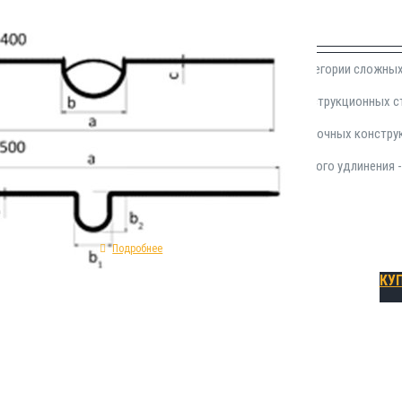
₽
1,177.00
Гидропрокладка Р-500 находится в категории сложны
применения в сфере герметизации конструкционных 
процессе работ по возведению опалубочных констру
сечения - прямая; показатель предельного удлинения 
деформационная ремонтная.
Подробнее
КУ