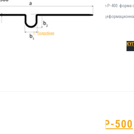
параметры гидрозиоляционной шпонки Р-400: форма се
300%; сырье изготовления - ПВХ; тип - деформационн
Подробнее
КУ
Гидрошпонка Р-500