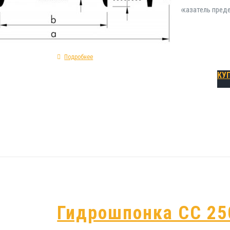
200: форма сечения профиля прямая; показатель преде
холодный внутренний шов.
Подробнее
КУ
Гидрошпонка СС 25