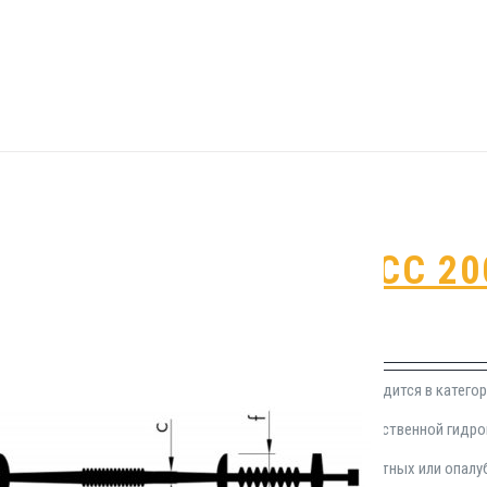
Гидрошпонка СС 20
₽
580.00
Герметизационная шпонка СС 200 находится в катего
применения в области устройства качественной гид
швов. Инсталлируется на этапе монолитных или опал