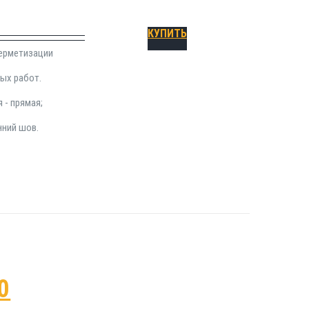
КУПИТЬ
герметизации
ых работ.
 - прямая;
нний шов.
0