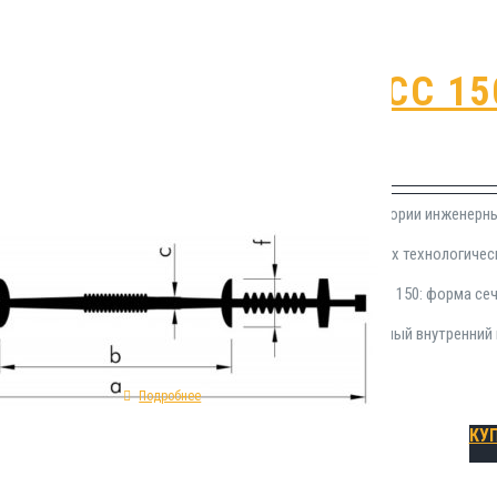
Гидрошпонка СС 15
₽
456.00
Гидрошпонка СС 150 относится к категории инженерн
герметизации подвижных строительных технологическ
Механические особенности шпонки СС 150: форма сече
исходное сырье - ПВХ; модель - холодный внутренний
Подробнее
КУ