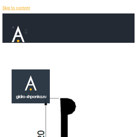
Skip to content
Гидрошпонка
Trelleborg Bakke
W2L
₽
1,250.00