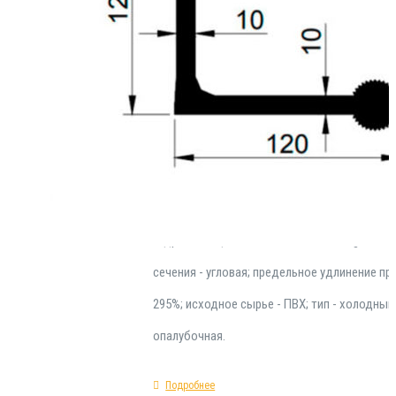
Гидроизоляционная шпонка Trelleborg Bakke
относится к типу сложных инженерных изде
применяющихся в сфере устройства гермет
конструкционных строительных технологич
Монтируется при проведении монолитных и
опалубочных работ. Физико-механические 
гидрозиоляционной шпонки Trelleborg Bakke
сечения - угловая; предельное удлинение пр
295%; исходное сырье - ПВХ; тип - холодны
опалубочная.
Подробнее