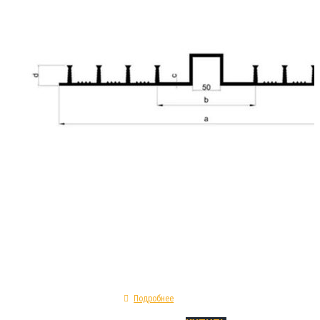
₽
995.00
Герметизационная прокладка ДА-500-50/35 
типу сложных инженерных товаров , приме
области устройства качественной герметиз
конструкционных строительных деформаци
Инсталлируется на этапе монолитных или о
работ. Физико-геометрические особенност
ДА-500-50/35: форма - прямая; показатель 
удлинения - 300%; материал изготовления - 
деформационная опалубочная.
Подробнее