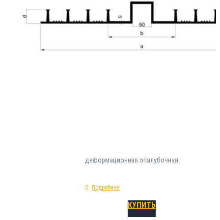
Шпонка ДА-240/25 относится к типу инжене
строительных материалов , разработанных 
применения в области устройства качестве
гидроизоляции конструкционных строител
деформационных швов. Монтируется на эта
монолитных или опалубочных работ. Физик
механические параметры гидрозиоляционн
ДА-240/25: форма - прямая; показатель пре
удлинения - 300%; сырье изготовления - ПВХ
деформационная опалубочная.
Подробнее
КУПИТЬ