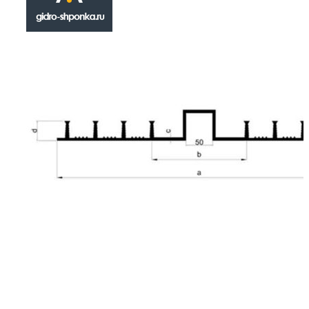
ДА-320/25
₽
616.00
Герметизационная шпонка ДА-320/25 наход
категории сложных инженерных товаров , 
для применения в сфере гидроизоляции стр
деформационных швов. Инсталлируется на 
монолитных работ. Технические (геометрич
особенности гидрошпонки ДА-320/25: форма
прямая; показатель предельного удлинения -
материал изготовления - ПВХ; классификаци
деформационная опалубочная.