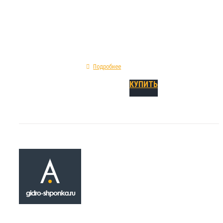
ДА-320-30/25: форма сечения - прямая; пре
удлинение при разрыве - 300%; сырье изгото
тип - деформационная опалубочная.
Подробнее
КУПИТЬ
Гидрошпонка
ДА-500-50/35