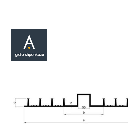
Гидрошпонка
ДА-200/20
₽
495.00
Герметизационная прокладка ДА-200/20 от
категории инженерных материалов , находя
применение герметизации подвижных конс
деформационных швов. Инсталлируется при