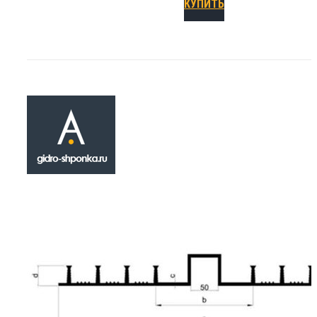
КУПИТЬ
Гидрошпонка
ДА-320-40/25
₽
730.00
Гидрошпонка ДА-320-40/25 относится к кат
сложных иненерно - строительных материал
применяющихся в области гидроизоляции 