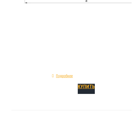
конструкционных деформационных швов. И
на этапе монолитных работ. Физико-геомет
особенности шпонки ДА-320-40/25: форма 
профиля прямая; показатель предельного уд
300%; сырье изготовления - ПВХ; модель -
деформационная опалубочная.
Подробнее
КУПИТЬ