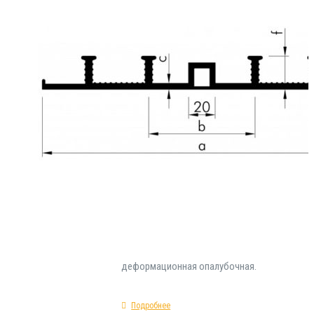
₽
780.00
Гидроизоляционная прокладка DA 240/25 на
категории инженерных материалов , разраб
специально для применения в сфере устрой
герметизации строительных деформационн
Инсталлируется в ходе монолитных работ. 
геометрические параметры гидрозиоляцио
DA 240/25: форма сечения - прямая; предел
при разрыве - 295%; исходное сырье - ПВХ; т
деформационная опалубочная.
Подробнее