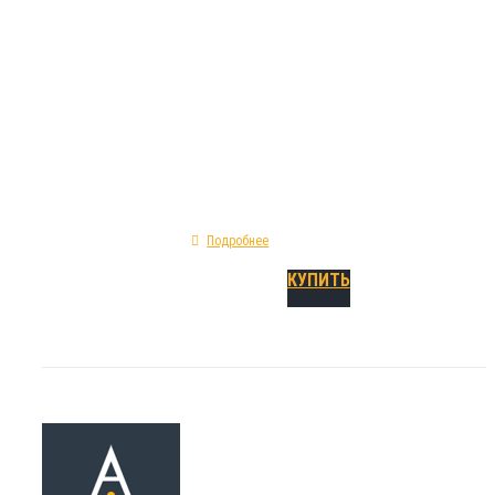
работ по возведению опалубочных констру
механические параметры шпонки ДА-200/20
прямая; показатель предельного удлинения -
исходное сырье - ПВХ; классификация - де
опалубочная.
Подробнее
КУПИТЬ
Гидрошпонка