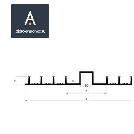
Гидрошпонка
ДА-320-30/25
₽
640.00
Гидрошпонка ДА-320-30/25 относится к кат
сложных иненерно - строительных товаров ,
применяющихся в сфере герметизации кон
строительных деформационных швов. Инста
процессе монолитных или опалубочных раб
Механические характеристики гидрозиоляц