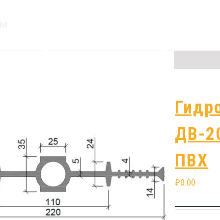
ры
Гидрошпонка
Гидр
ДВ-200/15
ДВ-2
ПВХ
ПВХ
₽
667.00
₽
0.00