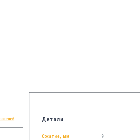
пателей
Детали
Сжатие, мм
9